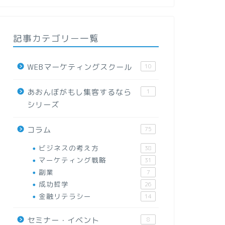
記事カテゴリー一覧
WEBマーケティングスクール
10
あおんぼがもし集客するなら
1
シリーズ
コラム
75
ビジネスの考え方
38
マーケティング戦略
31
副業
7
成功哲学
26
金融リテラシー
14
セミナー・イベント
8