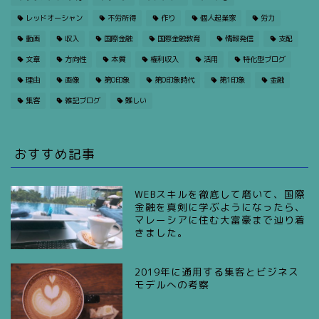
レッドオーシャン
不労所得
作り
個人起業家
労力
動画
収入
国際金融
国際金融教育
情報発信
支配
文章
方向性
本質
権利収入
活用
特化型ブログ
理由
画像
第0印象
第0印象時代
第1印象
金融
集客
雑記ブログ
難しい
おすすめ記事
WEBスキルを徹底して磨いて、国際
金融を真剣に学ぶようになったら、
マレーシアに住む大富豪まで辿り着
きました。
2019年に通用する集客とビジネス
モデルへの考察