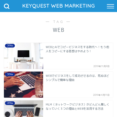
KEYQUEST WEB MARKETING
― TAG ―
WEB
コラム
WEBとAIでコピービジネスをする時代へ！もう他
人をコピーにする思想はやめよう！
2019年11月9日
コラム
WEBでビジネスをして成功させるのは、死ぬほど
シンプルで簡単な理由
2019年4月11日
コラム
MLM（ネットワークビジネス）がどんどん難しく
なっていく３つの理由とWEBを活用する方法