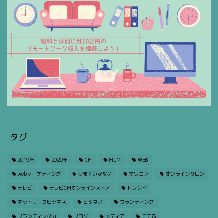
タグ
2019年
2020年
CM
MLM
WEB
webマーケティング
うまくいかない
オワコン
オンラインサロン
テレビ
テレビCMオンラインストア
トレンド
ネットワークビジネス
ビジネス
ブランディング
ブランディング力
ブログ
メディア
モテる