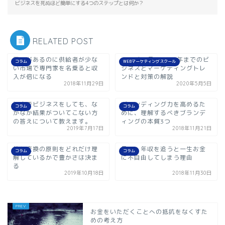
ビジネスを死ぬほど簡単にする4つのステップとは何か？
RELATED POST
需要があるのに供給者が少な
2020年5月～2021年までのビ
コラム
WEBマーケティングスクール
い市場で専門家を名乗ると収
ジネスとマーケティングトレ
入が倍になる
ンドと対策の解説
2018年11月29日
2020年5月5日
個人でビジネスをしても、な
ブランディング力を高めるた
コラム
コラム
かなか結果がついてこない方
めに、理解するべきブランデ
の答えについて教えます。
ィングの本質3つ
2019年7月17日
2018年11月21日
等価交換の原則をどれだけ理
月収・年収を追うと一生お金
コラム
コラム
解しているかで豊かさは決ま
に不自由してしまう理由
る
2019年10月18日
2018年11月30日
お金をいただくことへの抵抗をなくすた
めの考え方