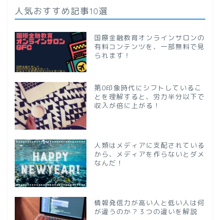
人気おすすめ記事10選
国際金融教育オンラインサロンの
有料コンテンツを、一部無料で見
られます！
第0印象時代にシフトしているこ
とを理解すると、労力半分以下で
収入が倍に上がる！
人類はメディアに支配されている
から、メディアを作らないとダメ
なんだ！
情報発信力が高い人と低い人は何
が違うのか？３つの違いを解説