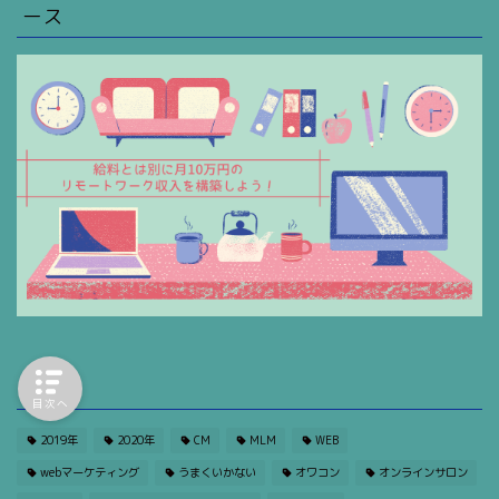
ース
タグ
目次へ
2019年
2020年
CM
MLM
WEB
webマーケティング
うまくいかない
オワコン
オンラインサロン