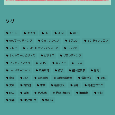
タグ
2019年
2020年
CM
MLM
WEB
webマーケティング
うまくいかない
オワコン
オンラインサロン
テレビ
テレビCMオンラインストア
トレンド
ネットワークビジネス
ビジネス
ブランディング
ブランディング力
ブログ
メディア
モテる
レッドオーシャン
不労所得
作り
個人起業家
労力
動画
収入
国際金融
国際金融教育
情報発信
支配
文章
方向性
本質
権利収入
活用
特化型ブログ
理由
画像
第0印象
第0印象時代
第1印象
金融
集客
雑記ブログ
難しい