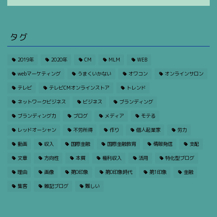
タグ
2019年
2020年
CM
MLM
WEB
webマーケティング
うまくいかない
オワコン
オンラインサロン
テレビ
テレビCMオンラインストア
トレンド
ネットワークビジネス
ビジネス
ブランディング
ブランディング力
ブログ
メディア
モテる
レッドオーシャン
不労所得
作り
個人起業家
労力
動画
収入
国際金融
国際金融教育
情報発信
支配
文章
方向性
本質
権利収入
活用
特化型ブログ
理由
画像
第0印象
第0印象時代
第1印象
金融
集客
雑記ブログ
難しい