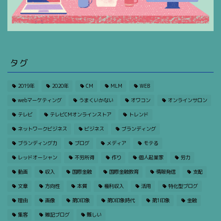
タグ
2019年
2020年
CM
MLM
WEB
webマーケティング
うまくいかない
オワコン
オンラインサロン
テレビ
テレビCMオンラインストア
トレンド
ネットワークビジネス
ビジネス
ブランディング
ブランディング力
ブログ
メディア
モテる
レッドオーシャン
不労所得
作り
個人起業家
労力
動画
収入
国際金融
国際金融教育
情報発信
支配
文章
方向性
本質
権利収入
活用
特化型ブログ
理由
画像
第0印象
第0印象時代
第1印象
金融
集客
雑記ブログ
難しい