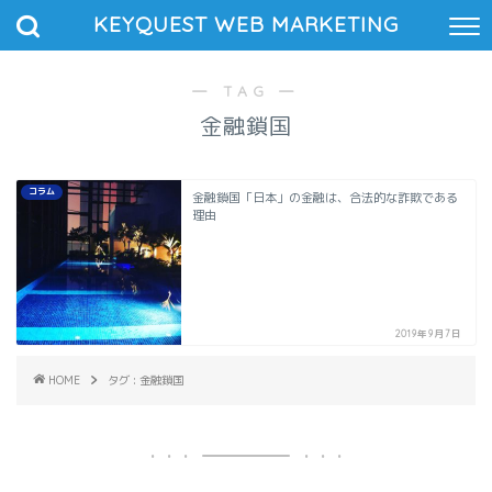
KEYQUEST WEB MARKETING
― TAG ―
金融鎖国
コラム
金融鎖国「日本」の金融は、合法的な詐欺である
理由
2019年9月7日
HOME
タグ : 金融鎖国