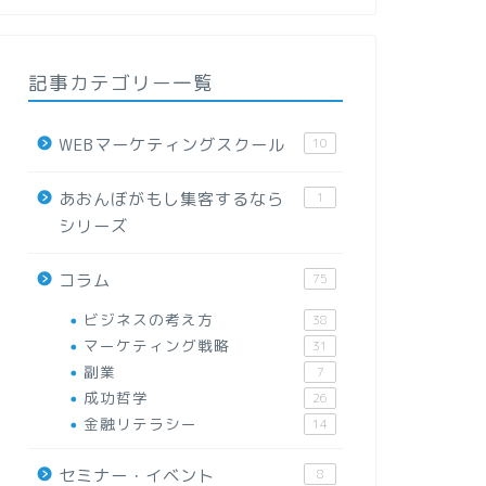
記事カテゴリー一覧
WEBマーケティングスクール
10
あおんぼがもし集客するなら
1
シリーズ
コラム
75
ビジネスの考え方
38
マーケティング戦略
31
副業
7
成功哲学
26
金融リテラシー
14
セミナー・イベント
8