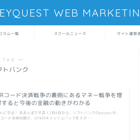
EYQUEST WEB MARKETI
コラム一覧
スクールニュース
サイト運営
 TAG ―
フトバンク
QRコード決済戦争の裏側にあるマネー戦争を理
解すると今後の金融の動きがわかる
んにちは！ あおんぼです♫ 12月4日から、ソフトバンクのpaypayが、
Rコード決済利用で、20%のキャッシュバックをスタ …