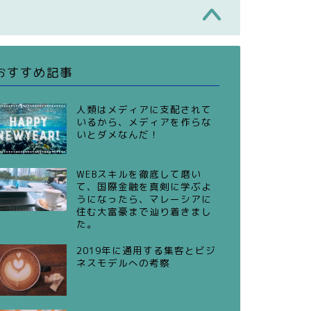
おすすめ記事
人類はメディアに支配されて
いるから、メディアを作らな
いとダメなんだ！
WEBスキルを徹底して磨い
て、国際金融を真剣に学ぶよ
うになったら、マレーシアに
住む大富豪まで辿り着きまし
た。
2019年に通用する集客とビジ
ネスモデルへの考察