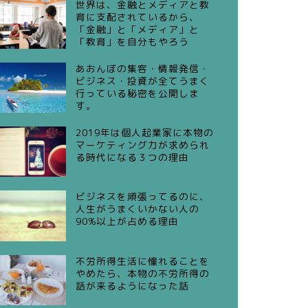
世界は、金融とメディアと教
育に支配されているから、
「金融」と「メディア」と
「教育」を自分もやろう
あおんぼの集客・情報発信・
ビジネス・投資が全てうまく
行っている秘密を公開しま
す。
2019年は個人起業家に本物の
マーケティング力が求められ
る時代になる３つの理由
ビジネスを頑張ってるのに、
人生がうまくいかない人の
90%以上が占める理由
不労所得生活に憧れることを
やめたら、本物の不労所得の
話が来るようになった話