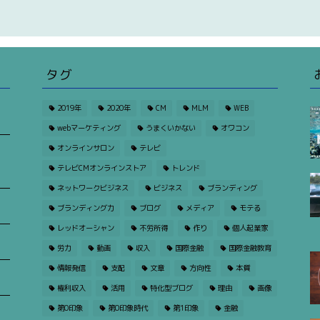
タグ
2019年
2020年
CM
MLM
WEB
webマーケティング
うまくいかない
オワコン
オンラインサロン
テレビ
テレビCMオンラインストア
トレンド
ネットワークビジネス
ビジネス
ブランディング
ブランディング力
ブログ
メディア
モテる
レッドオーシャン
不労所得
作り
個人起業家
労力
動画
収入
国際金融
国際金融教育
情報発信
支配
文章
方向性
本質
権利収入
活用
特化型ブログ
理由
画像
第0印象
第0印象時代
第1印象
金融