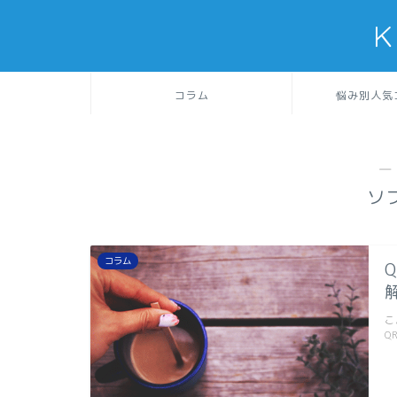
K
コラム
悩み別人気
―
ソ
コラム
こ
Q