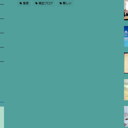
集客
雑記ブログ
難しい