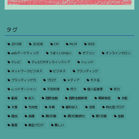
タグ
2019年
2020年
CM
MLM
WEB
webマーケティング
うまくいかない
オワコン
オンラインサロン
テレビ
テレビCMオンラインストア
トレンド
ネットワークビジネス
ビジネス
ブランディング
ブランディング力
ブログ
メディア
モテる
レッドオーシャン
不労所得
作り
個人起業家
労力
動画
収入
国際金融
国際金融教育
情報発信
支配
文章
方向性
本質
権利収入
活用
特化型ブログ
理由
画像
第0印象
第0印象時代
第1印象
金融
集客
雑記ブログ
難しい