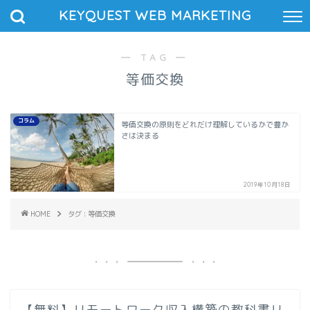
KEYQUEST WEB MARKETING
― TAG ―
等価交換
コラム
等価交換の原則をどれだけ理解しているかで豊か
さは決まる
2019年10月18日
HOME
タグ : 等価交換
【無料】リモートワーク収入構築の教科書リ